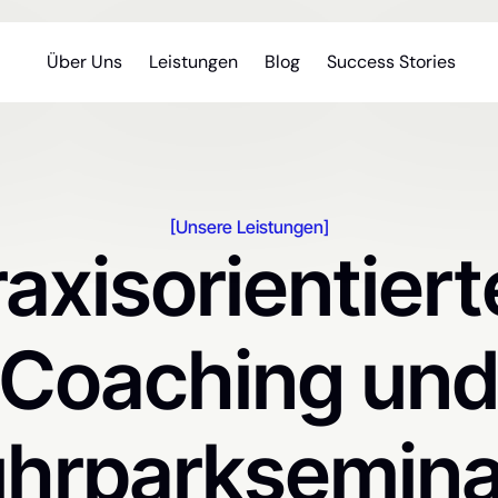
Über Uns
Leistungen
Blog
Success Stories
[Unsere Leistungen]
raxisorientiert
Coaching un
uhrparksemina