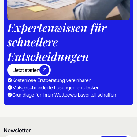
Expertenwissen für
schnellere
Entscheidungen
Jetzt starten
Kostenlose Erstberatung vereinbaren
Maßgeschneiderte Lösungen entdecken
Grundlage für Ihren Wettbewerbsvorteil schaffen
Newsletter